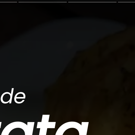
 de
tata