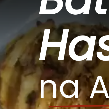
Ha
na A