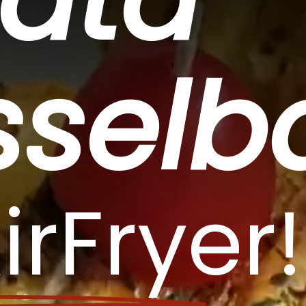
sselb
irFryer!