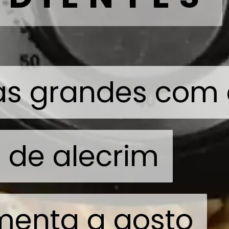
tas grandes com
tas grandes com
 de alecrim
 de alecrim
imenta a gosto
imenta a gosto