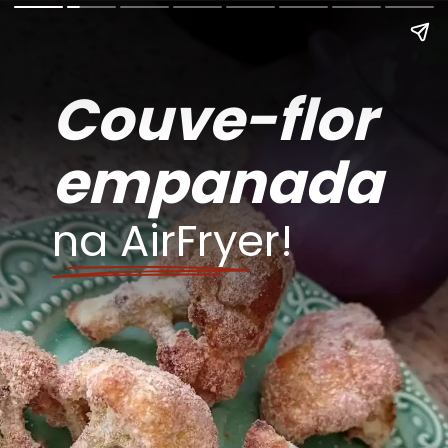
Couve-flor
empanada
na AirFryer!