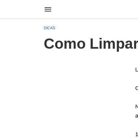
DICAS
Como Limpar 
L
O
N
a