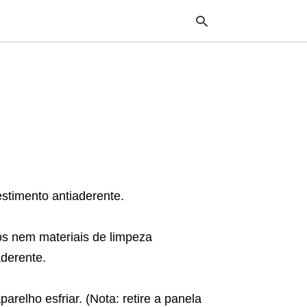
Typ
your
sea
que
and
hit
ente
estimento antiaderente.
os nem materiais de limpeza
aderente.
relho esfriar. (Nota: retire a panela