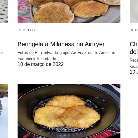
RECEITAS
REC
Beringela à Milanesa na Airfryer
Chu
del
tes
Fotos de Rita Silva do grupo 'Air Fryer eu Te Amo!' no
2…
Facebook Receita de…
Rece
10 de março de 2022
xíca
10 